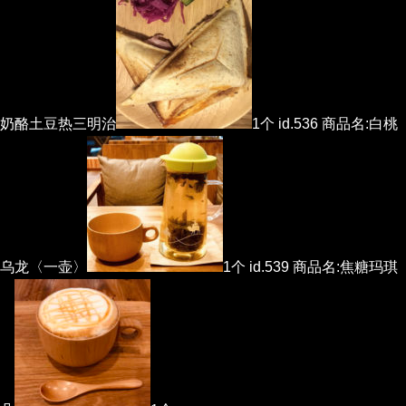
奶酪土豆热三明治
1个 id.536 商品名:白桃
乌龙〈一壶〉
1个 id.539 商品名:焦糖玛琪