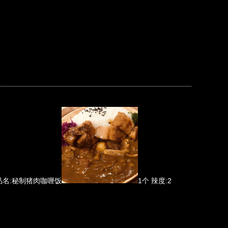
8 商品名:秘制猪肉咖喱饭
1个 辣度:2