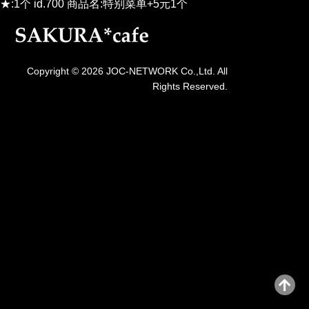
★:1个 id.700 商品名:特别菜单+5元1个
Copyright © 2026 JOC-NETWORK Co.,Ltd. All
Rights Reserved.