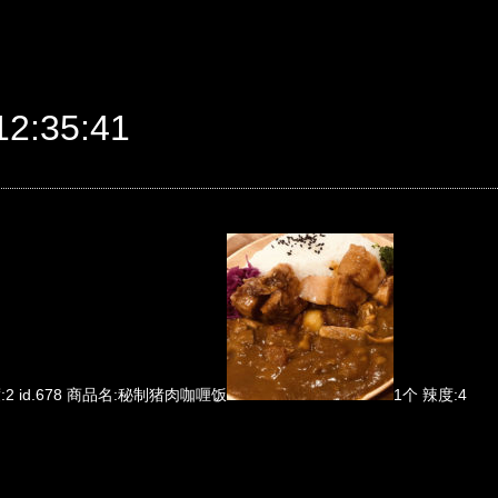
2:35:41
:2 id.678 商品名:秘制猪肉咖喱饭
1个 辣度:4